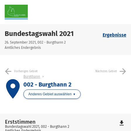
Bundestagswahl 2021
Ergebnisse
26. September 2021, 002 - Burgthann 2
Amtliches Endergebnis
arrow_back
arrow_forward
Vorheriges Gebiet
Nächstes Gebiet
Burgthann
place
002 - Burgthann 2
Anderes Gebiet auswählen
Erststimmen
file_download
Bundestagswahl 2021, 002 - Burgthann 2
Amtliches Endergebnis