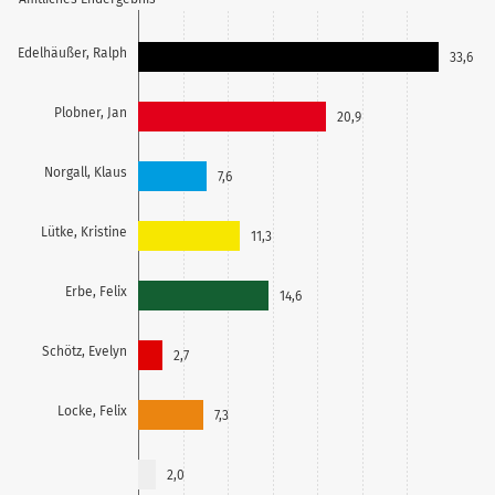
Edelhäußer, Ralph
33,6
Plobner, Jan
20,9
Norgall, Klaus
7,6
Lütke, Kristine
11,3
Erbe, Felix
14,6
Schötz, Evelyn
2,7
Locke, Felix
7,3
2,0