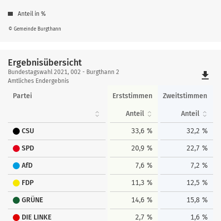
Anteil in %
© Gemeinde Burgthann
Ergebnisübersicht
Ergebnisübersicht
Bundestagswahl 2021, 002 - Burgthann 2
file_download
Amtliches Endergebnis
Partei
Erststimmen
Zweitstimmen
Anteil
Anteil
CSU
33,6 %
32,2 %
SPD
20,9 %
22,7 %
AfD
7,6 %
7,2 %
FDP
11,3 %
12,5 %
GRÜNE
14,6 %
15,8 %
DIE LINKE
2,7 %
1,6 %