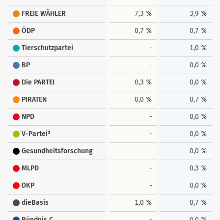
FREIE WÄHLER
7,3 %
3,9 %
ÖDP
0,7 %
0,7 %
Tierschutzpartei
-
1,0 %
BP
-
0,0 %
Die PARTEI
0,3 %
0,0 %
PIRATEN
0,0 %
0,7 %
NPD
-
0,0 %
V-Partei³
-
0,0 %
Gesundheitsforschung
-
0,0 %
MLPD
-
0,3 %
DKP
-
0,0 %
dieBasis
1,0 %
0,7 %
Bündnis C
-
0,0 %