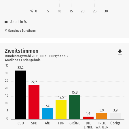
%
0
5
10
15
20
25
30
Anteil in %
© Gemeinde Burgthann
Zweitstimmen
file_download
Bundestagswahl 2021, 002 - Burgthann 2
Amtliches Endergebnis
%
32,2
30
25
22,7
20
15,8
15
12,5
10
7,2
3,9
3,9
5
1,6
0
CSU
SPD
AfD
FDP
GRÜNE
DIE
FREIE
Übrige
LINKE
WÄHLER