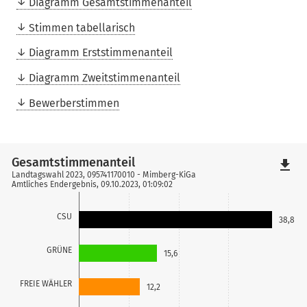
Diagramm Gesamtstimmenanteil
Stimmen tabellarisch
Diagramm Erststimmenanteil
Diagramm Zweitstimmenanteil
Bewerberstimmen
Gesamtstimmenanteil
file_download
Landtagswahl 2023, 095741170010 - Mimberg-KiGa
Amtliches Endergebnis, 09.10.2023, 01:09:02
CSU
38,8
GRÜNE
15,6
FREIE WÄHLER
12,2