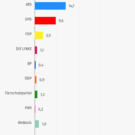
AfD
14,1
SPD
9,6
FDP
3,9
DIE LINKE
1,1
BP
0,4
ÖDP
0,9
Tierschutzpartei
1,3
PdH
0,2
dieBasis
1,9