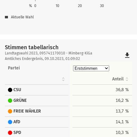
%
0
10
20
30
Aktuelle Wahl
Stimmen tabellarisch
Stimmen
Landtagswahl 2023, 095741170010 - Mimberg-KiGa
file_download
tabellarisch
Amtliches Endergebnis, 09.10.2023, 01:09:02
Partei
Anteil
CSU
36,8 %
GRÜNE
16,2 %
FREIE WÄHLER
13,7 %
AfD
14,1 %
SPD
10,3 %