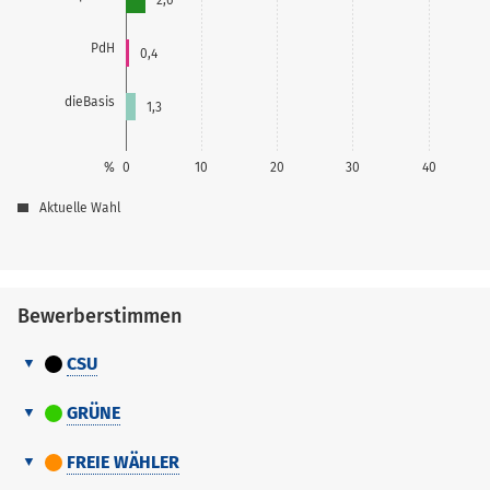
PdH
0,4
dieBasis
1,3
%
0
10
20
30
40
Aktuelle Wahl
Bewerberstimmen
CSU
Bewerberstimmen
GRÜNE
Nr.
Name Vorname
Bewerberstimmen
Nr.
Name
FREIE WÄHLER
Liste
Vorname
Bewerberstimmen