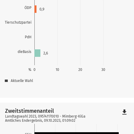
ÖDP
0,9
Tierschutzpartei
PdH
dieBasis
2,6
%
0
10
20
30
Aktuelle Wahl
Zweitstimmenanteil
file_download
Landtagswahl 2023, 095741170010 - Mimberg-KiGa
Amtliches Endergebnis, 09.10.2023, 01:09:02