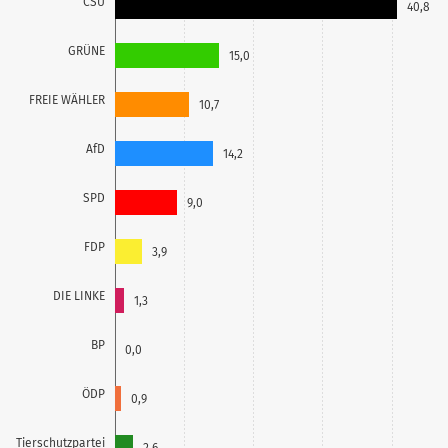
CSU
40,8
GRÜNE
15,0
FREIE WÄHLER
10,7
AfD
14,2
SPD
9,0
FDP
3,9
DIE LINKE
1,3
BP
0,0
ÖDP
0,9
Tierschutzpartei
2,6