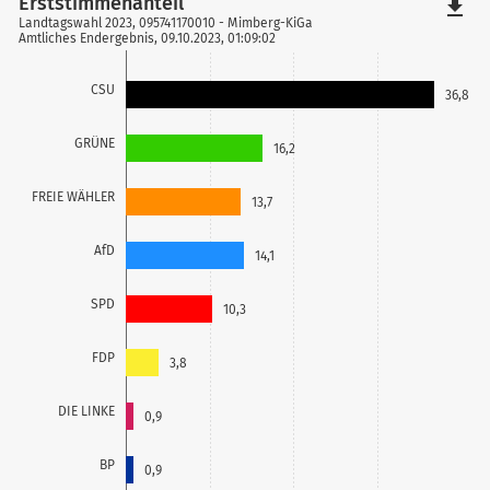
Erststimmenanteil
file_download
Landtagswahl 2023, 095741170010 - Mimberg-KiGa
Amtliches Endergebnis, 09.10.2023, 01:09:02
CSU
36,8
GRÜNE
16,2
FREIE WÄHLER
13,7
AfD
14,1
SPD
10,3
FDP
3,8
DIE LINKE
0,9
BP
0,9