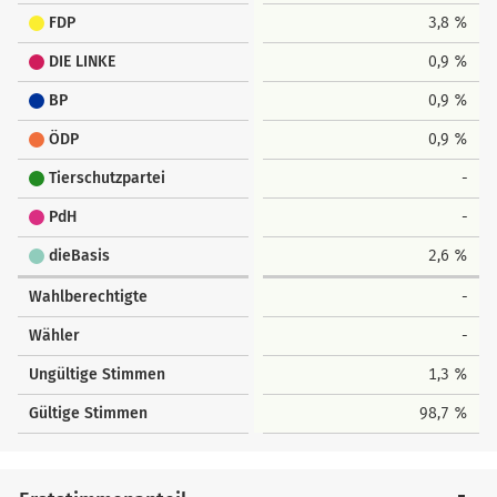
FDP
3,8 %
DIE LINKE
0,9 %
BP
0,9 %
ÖDP
0,9 %
Tierschutzpartei
-
PdH
-
dieBasis
2,6 %
Wahlberechtigte
-
Wähler
-
Ungültige Stimmen
1,3 %
Gültige Stimmen
98,7 %