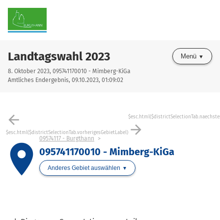
Landtagswahl 2023
Menü
8. Oktober 2023, 095741170010 - Mimberg-KiGa
Amtliches Endergebnis, 09.10.2023, 01:09:02
arrow_back
$esc.html($districtSelectionTab.naechste
arrow_forward
$esc.html($districtSelectionTab.vorherigesGebietLabel)
09574117 - Burgthann
place
095741170010 - Mimberg-KiGa
Anderes Gebiet auswählen